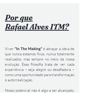
Por que
Rafael Alves ITM?
Viver
"In The Making"
é abraçar a ideia de
que nunca estamos fixos, nunca totalmente
realizados, mas sempre no meio da nossa
evolução. Essa filosofia trata de ver cada
experiência – seja alegre ou desafiadora –
como uma oportunidade para transformação
e autorrealização.
Nosso potencial não é algo a ser alcançado,
mas algo a ser descoberto, peça por peça, à
medida que navegamos pelas
complexidades da vida. Todos os dias,